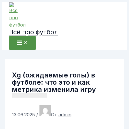
Перейти
к
содержимому
Всё про футбол
Xg (ожидаемые голы) в
футболе: что это и как
метрика изменила игру
13.06.2025
/
От
admin