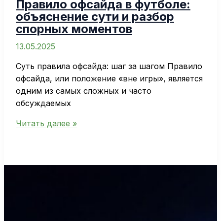
Правило офсайда в футболе:
объяснение сути и разбор
спорных моментов
13.05.2025
Суть правила офсайда: шаг за шагом Правило
офсайда, или положение «вне игры», является
одним из самых сложных и часто
обсуждаемых
Правило
Читать далее »
офсайда
в
футболе:
объяснение
сути
и
разбор