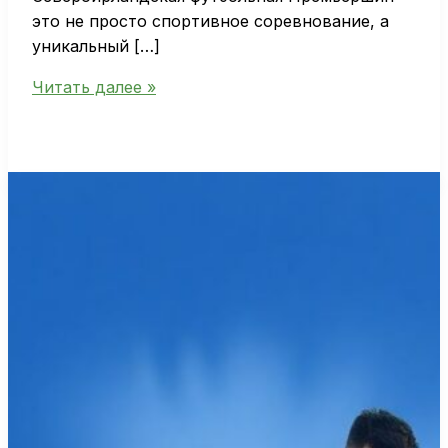
это не просто спортивное соревнование, а
уникальный […]
Чемпионат
Читать далее »
Северной
Ирландии:
обзор
сезона
и
ключевые
моменты
турнира