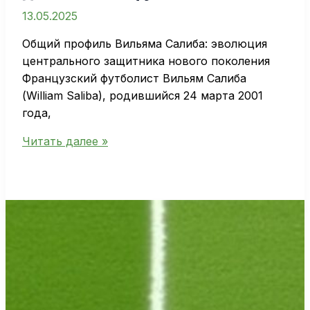
13.05.2025
Общий профиль Вильяма Салиба: эволюция
центрального защитника нового поколения
Французский футболист Вильям Салиба
(William Saliba), родившийся 24 марта 2001
года,
Профиль
Читать далее »
Вильяма
Салиба
—
биография,
карьера
и
достижения
футболиста