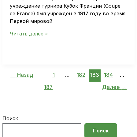
учреждение турнира Кубок Франции (Coupe
de France) был учреждён в 1917 году во время
Первой мировой
История
Читать далее »
Кубка
Франции
в
футболе
от
←
Назад
1
…
182
183
184
…
основания
187
Далее
→
до
современных
победителей
Поиск
Поиск