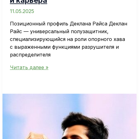
и карьера
после
карьеры
11.05.2025
Позиционный профиль Деклана Райса Деклан
Райс — универсальный полузащитник,
специализирующийся на роли опорного хава
с выраженными функциями разрушителя и
распределителя
Профиль
Читать далее »
Деклана
Райса
—
путь
футболиста,
достижения
и
карьера