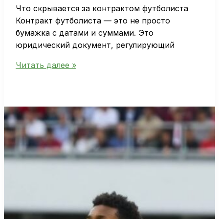
Что скрывается за контрактом футболиста
Контракт футболиста — это не просто
бумажка с датами и суммами. Это
юридический документ, регулирующий
Контракты
Читать далее »
футболистов:
что
влияет
на
сроки
и
условия
соглашений
игроков