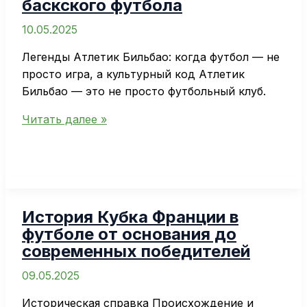
баскского футбола
Сан-
Себастьяна
10.05.2025
Легенды Атлетик Бильбао: когда футбол — не
просто игра, а культурный код Атлетик
Бильбао — это не просто футбольный клуб.
Легенды
Читать далее »
Атлетик
Бильбао
—
великие
игроки
История Кубка Франции в
в
футболе от основания до
истории
современных победителей
баскского
футбола
09.05.2025
Историческая справка Происхождение и