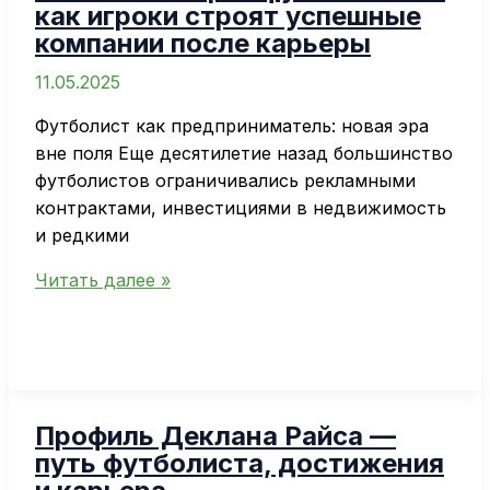
как игроки строят успешные
выбрать
компании после карьеры
эффективную
стратегию
11.05.2025
игры
Футболист как предприниматель: новая эра
вне поля Еще десятилетие назад большинство
футболистов ограничивались рекламными
контрактами, инвестициями в недвижимость
и редкими
Бизнес-
Читать далее »
империи
футболистов:
как
игроки
строят
Профиль Деклана Райса —
успешные
путь футболиста, достижения
компании