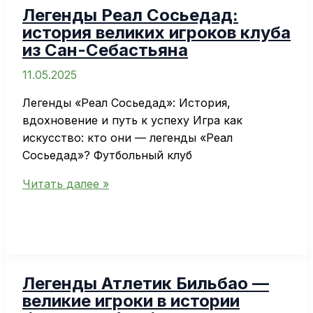
Легенды Реал Сосьедад:
история великих игроков клуба
из Сан-Себастьяна
11.05.2025
Легенды «Реал Сосьедад»: История,
вдохновение и путь к успеху Игра как
искусство: кто они — легенды «Реал
Сосьедад»? Футбольный клуб
Легенды
Читать далее »
Реал
Сосьедад:
история
великих
игроков
Легенды Атлетик Бильбао —
клуба
великие игроки в истории
из