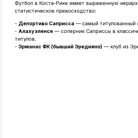
Футбол в Коста-Рике имеет выраженную иерарх
статистическое превосходство:
-
Депортиво Саприсса
— самый титулованный к
-
Алахуэленсе
— соперник Саприссы в классиче
титулов.
-
Эрманаc ФК (бывший Эредияно)
— клуб из Эр