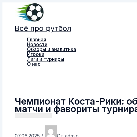
Перейти
к
содержимому
Всё про футбол
Главная
Новости
Обзоры и аналитика
Игроки
Лиги и турниры
О нас
Поиск
Чемпионат Коста-Рики: о
матчи и фавориты турнир
07.06.2025
/
От
admin