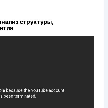
анализ структуры,
вития