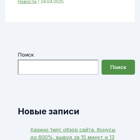
Новости
/
24.04.2025
Поиск
Поиск
Новые записи
Казино 1win: обзор сайта, бонусы
до 600%, вывод за 15 минут и 13