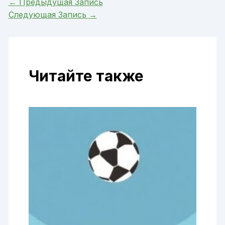
←
Предыдущая Запись
Следующая Запись
→
Читайте также