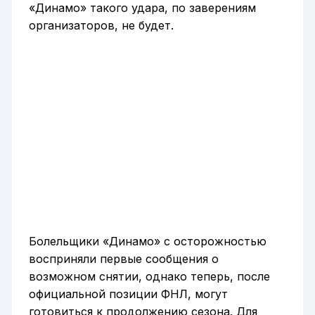
«Динамо» такого удара, по заверениям
организаторов, не будет.
Болельщики «Динамо» с осторожностью
восприняли первые сообщения о
возможном снятии, однако теперь, после
официальной позиции ФНЛ, могут
готовиться к продолжению сезона. Для