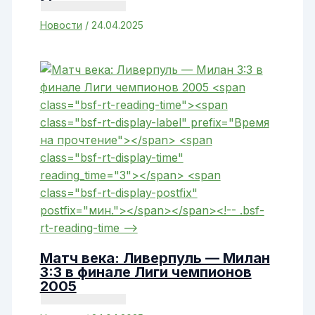
Новости
/
24.04.2025
Матч века: Ливерпуль — Милан
3:3 в финале Лиги чемпионов
2005