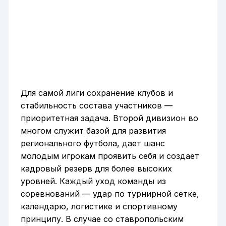
Для самой лиги сохранение клубов и
стабильность состава участников —
приоритетная задача. Второй дивизион во
многом служит базой для развития
регионального футбола, дает шанс
молодым игрокам проявить себя и создает
кадровый резерв для более высоких
уровней. Каждый уход команды из
соревнований — удар по турнирной сетке,
календарю, логистике и спортивному
принципу. В случае со ставропольским