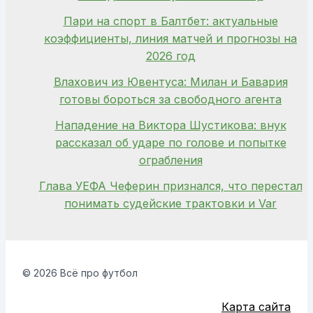
Пари на спорт в Балтбет: актуальные
коэффициенты, линия матчей и прогнозы на
2026 год
Влахович из Ювентуса: Милан и Бавария
готовы бороться за свободного агента
Нападение на Виктора Шустикова: внук
рассказал об ударе по голове и попытке
ограбления
Глава УЕФА Чеферин признался, что перестал
понимать судейские трактовки и Var
© 2026 Всё про футбол
Карта сайта