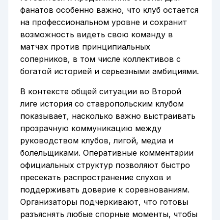
фанатов особенно важно, что клуб остается
на профессиональном уровне и сохранит
возможность видеть свою команду в
матчах против принципиальных
соперников, в том числе коллективов с
богатой историей и серьезными амбициями.
В контексте общей ситуации во Второй
лиге история со ставропольским клубом
показывает, насколько важно выстраивать
прозрачную коммуникацию между
руководством клубов, лигой, медиа и
болельщиками. Оперативные комментарии
официальных структур позволяют быстро
пресекать распространение слухов и
поддерживать доверие к соревнованиям.
Организаторы подчеркивают, что готовы
разъяснять любые спорные моменты, чтобы