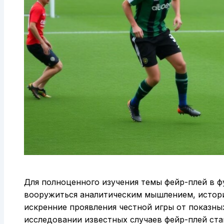
Для полноценного изучения темы фейр-плей в ф
вооружиться аналитическим мышлением, истор
искренние проявления честной игры от показн
исследовании известных случаев фейр-плей ста