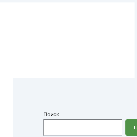
й
Поиск
П