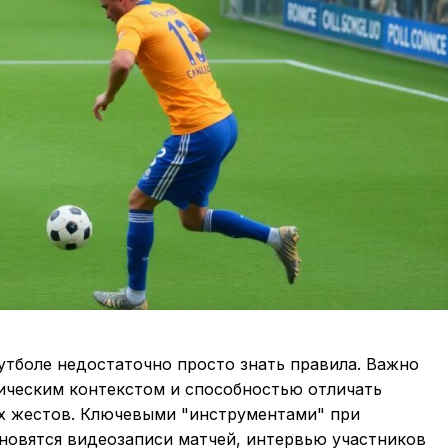
утболе недостаточно просто знать правила. Важно
ическим контекстом и способностью отличать
ых жестов. Ключевыми "инструментами" при
новятся видеозаписи матчей, интервью участников