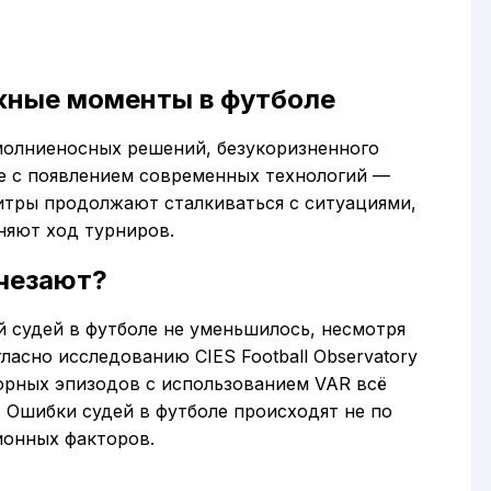
ожные моменты в футболе
молниеносных решений, безукоризненного
же с появлением современных технологий —
итры продолжают сталкиваться с ситуациями,
няют ход турниров.
счезают?
й судей в футболе не уменьшилось, несмотря
асно исследованию CIES Football Observatory
порных эпизодов с использованием VAR всё
 Ошибки судей в футболе происходят не по
ионных факторов.