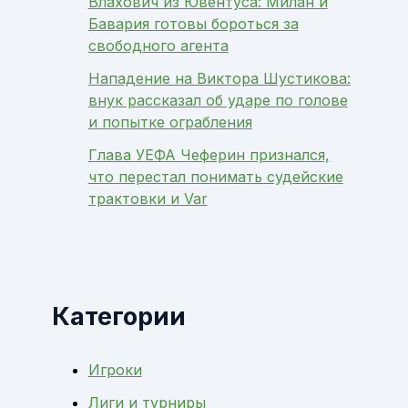
Влахович из Ювентуса: Милан и
Бавария готовы бороться за
свободного агента
Нападение на Виктора Шустикова:
внук рассказал об ударе по голове
и попытке ограбления
Глава УЕФА Чеферин признался,
что перестал понимать судейские
трактовки и Var
Категории
Игроки
Лиги и турниры