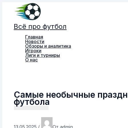
Перейти
к
содержимому
Всё про футбол
Главная
Новости
Обзоры и аналитика
Игроки
Лиги и турниры
О нас
Поиск
Самые необычные праздно
футбола
13.05.2025
/
От
admin