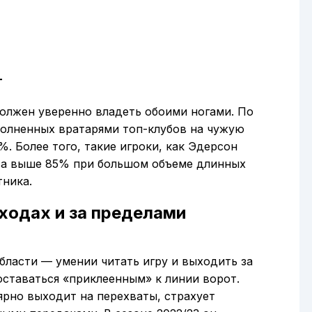
г
олжен уверенно владеть обоими ногами. По
полненных вратарями топ-клубов на чужую
%. Более того, такие игроки, как Эдерсон
са выше 85% при большом объеме длинных
тника.
ыходах и за пределами
бласти — умении читать игру и выходить за
ставаться «приклеенным» к линии ворот.
рно выходит на перехваты, страхует