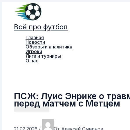
Перейти
к
содержимому
Всё про футбол
Главная
Новости
Обзоры и аналитика
Игроки
Лиги и турниры
О нас
Поиск
ПСЖ: Луис Энрике о трав
перед матчем с Метцем
21.02.2026
/
От
Алексей Смирнов