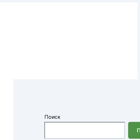
Поиск
П