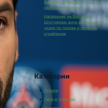
Бавария готовы бороться за
свободного агента
Нападение на Виктора
Шустикова: внук рассказал об
ударе по голове и попытке
ограбления
Категории
Игроки
Лиги и турниры
Новости