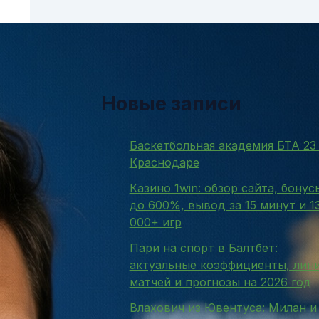
Новые записи
Баскетбольная академия БТА 23
Краснодаре
Казино 1win: обзор сайта, бонус
до 600%, вывод за 15 минут и 1
000+ игр
Пари на спорт в Балтбет:
актуальные коэффициенты, лин
матчей и прогнозы на 2026 год
Влахович из Ювентуса: Милан и