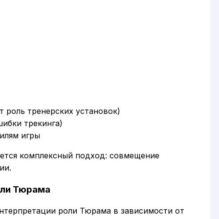
т роль тренерских установок)
шибки трекинга)
тилям игры
уется комплексный подход: совмещение
ии.
оли Тюрама
интерпретации роли Тюрама в зависимости от