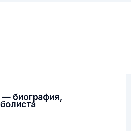
 — биография,
тболиста