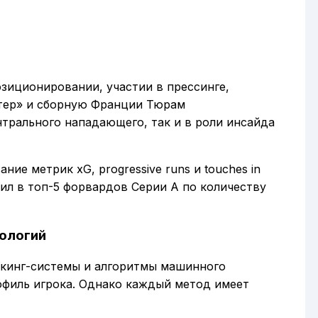
позиционировании, участии в прессинге,
нтер» и сборную Франции Тюрам
трального нападающего, так и в роли инсайда
ание метрик xG, progressive runs и touches in
дил в топ-5 форвардов Серии А по количеству
нологий
екинг-системы и алгоритмы машинного
офиль игрока. Однако каждый метод имеет