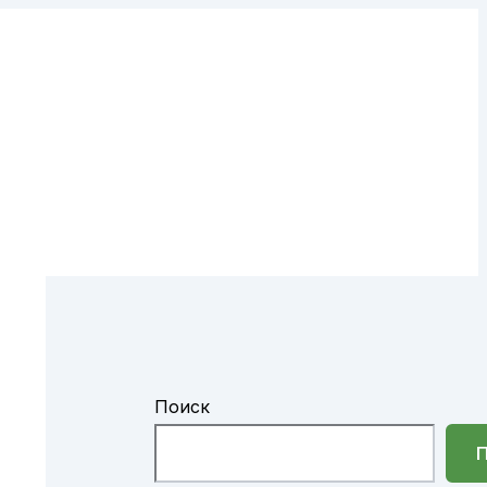
Поиск
П