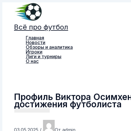
Перейти
к
содержимому
Всё про футбол
Главная
Новости
Обзоры и аналитика
Игроки
Лиги и турниры
О нас
Поиск
Профиль Виктора Осимхена
достижения футболиста
03.05.2025
/
От
admin