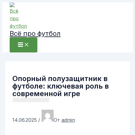
Перейти
к
содержимому
Всё про футбол
Опорный полузащитник в
футболе: ключевая роль в
современной игре
14.06.2025
/
От
admin