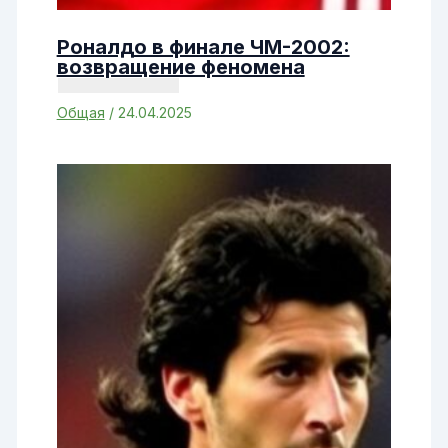
Роналдо в финале ЧМ-2002:
возвращение феномена
Общая
/
24.04.2025