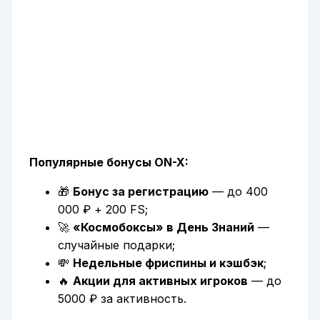
Популярные бонусы ON-X:
🎁
Бонус за регистрацию
— до 400
000 ₽ + 200 FS;
🚀
«Космобоксы» в День Знаний
—
случайные подарки;
💸
Недельные фриспины и кэшбэк
;
🔥
Акции для активных игроков
— до
5000 ₽ за активность.