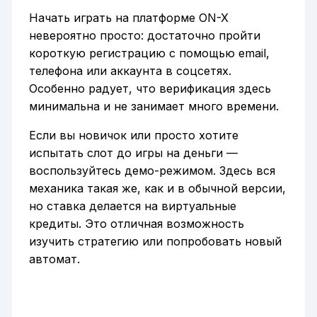
Начать играть на платформе ON-X
невероятно просто: достаточно пройти
короткую регистрацию с помощью email,
телефона или аккаунта в соцсетях.
Особенно радует, что верификация здесь
минимальна и не занимает много времени.
Если вы новичок или просто хотите
испытать слот до игры на деньги —
воспользуйтесь демо-режимом. Здесь вся
механика такая же, как и в обычной версии,
но ставка делается на виртуальные
кредиты. Это отличная возможность
изучить стратегию или попробовать новый
автомат.