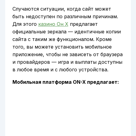
Случаются ситуации, когда сайт может
быть недоступен по различным причинам.
Для этого
казино Он Х
предлагает
официальные зеркала — идентичные копии
сайта с таким же функционалом. Кроме
того, вы можете установить мобильное
приложение, чтобы не зависеть от браузера
и провайдеров — игра и выплаты доступны
в любое время и с любого устройства.
Мобильная платформа ON-X предлагает: