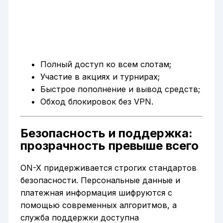
Полный доступ ко всем слотам;
Участие в акциях и турнирах;
Быстрое пополнение и вывод средств;
Обход блокировок без VPN.
Безопасность и поддержка:
прозрачность превыше всего
ON-X придерживается строгих стандартов
безопасности. Персональные данные и
платежная информация шифруются с
помощью современных алгоритмов, а
служба поддержки доступна