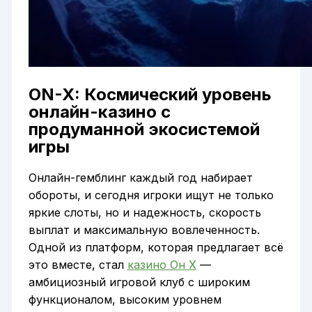
ON-X: Космический уровень
онлайн-казино с
продуманной экосистемой
игры
Онлайн-гемблинг каждый год набирает
обороты, и сегодня игроки ищут не только
яркие слоты, но и надежность, скорость
выплат и максимальную вовлеченность.
Одной из платформ, которая предлагает всё
это вместе, стал
казино Он Х
—
амбициозный игровой клуб с широким
функционалом, высоким уровнем