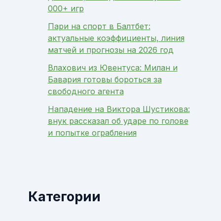
000+ игр
Пари на спорт в Балтбет:
актуальные коэффициенты, линия
матчей и прогнозы на 2026 год
Влахович из Ювентуса: Милан и
Бавария готовы бороться за
свободного агента
Нападение на Виктора Шустикова:
внук рассказал об ударе по голове
и попытке ограбления
Категории