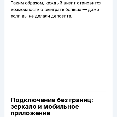
Таким образом, каждый визит становится
возможностью выиграть больше — даже
если вы не делали депозита.
Подключение без границ:
зеркало и мобильное
приложение