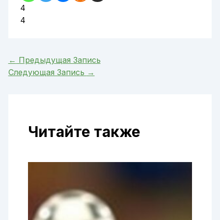
4
4
←
Предыдущая Запись
Следующая Запись
→
Читайте также