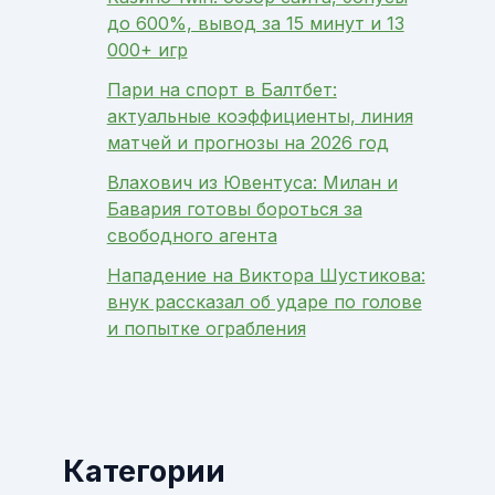
до 600%, вывод за 15 минут и 13
000+ игр
Пари на спорт в Балтбет:
актуальные коэффициенты, линия
матчей и прогнозы на 2026 год
Влахович из Ювентуса: Милан и
Бавария готовы бороться за
свободного агента
Нападение на Виктора Шустикова:
внук рассказал об ударе по голове
и попытке ограбления
Категории