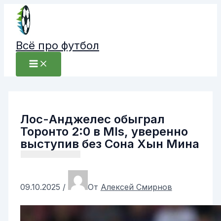
Перейти
к
содержимому
Всё про футбол
Лос-Анджелес обыграл
Торонто 2:0 в Mls, уверенно
выступив без Сона Хын Мина
09.10.2025
/
От
Алексей Смирнов