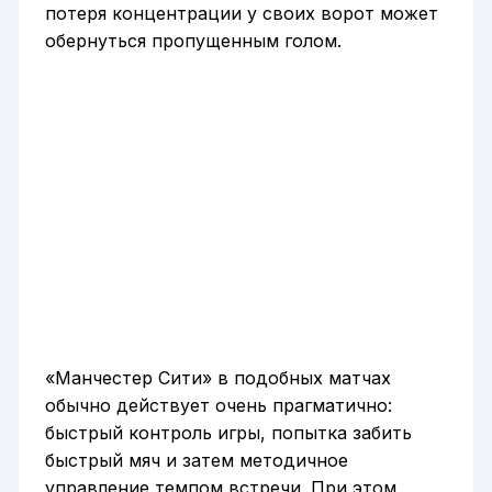
потеря концентрации у своих ворот может
обернуться пропущенным голом.
«Манчестер Сити» в подобных матчах
обычно действует очень прагматично:
быстрый контроль игры, попытка забить
быстрый мяч и затем методичное
управление темпом встречи. При этом