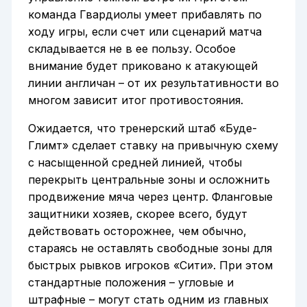
команда Гвардиолы умеет прибавлять по
ходу игры, если счет или сценарий матча
складывается не в ее пользу. Особое
внимание будет приковано к атакующей
линии англичан – от их результативности во
многом зависит итог противостояния.
Ожидается, что тренерский штаб «Буде-
Глимт» сделает ставку на привычную схему
с насыщенной средней линией, чтобы
перекрыть центральные зоны и осложнить
продвижение мяча через центр. Фланговые
защитники хозяев, скорее всего, будут
действовать осторожнее, чем обычно,
стараясь не оставлять свободные зоны для
быстрых рывков игроков «Сити». При этом
стандартные положения – угловые и
штрафные – могут стать одним из главных