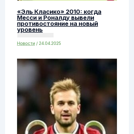
«Эль Класико» 2010: когда
Месси и Роналду вывели
противостояние на новый
уровень
Новости
/
24.04.2025