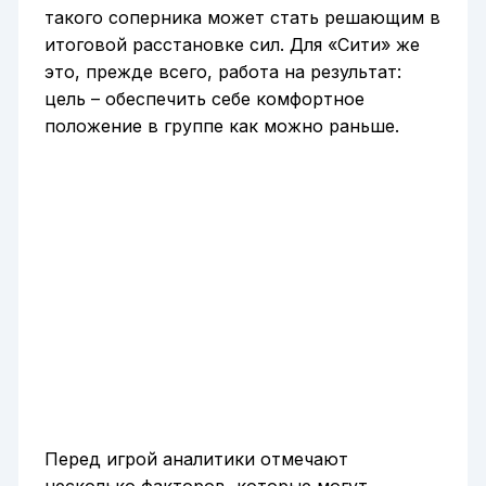
такого соперника может стать решающим в
итоговой расстановке сил. Для «Сити» же
это, прежде всего, работа на результат:
цель – обеспечить себе комфортное
положение в группе как можно раньше.
Перед игрой аналитики отмечают
несколько факторов, которые могут