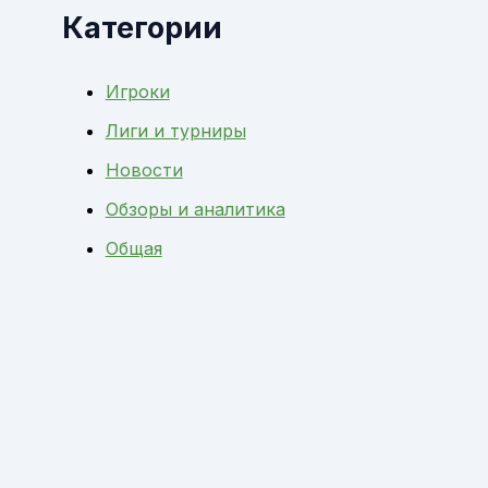
Категории
Игроки
Лиги и турниры
Новости
Обзоры и аналитика
Общая