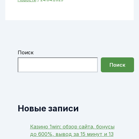
Поиск
Поиск
Новые записи
Казино 1win: обзор сайта, бонусы
до 600%, вывод за 15 минут и 13