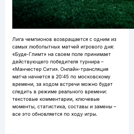
Лига чемпионов возвращается с одним из
самых любопытных матчей игрового дня:
«Буде-Глимт» на своем поле принимает
действующего победителя турнира –
«Манчестер Сити». Онлайн-трансляция
матча начнется в 20:45 по московскому
времени, за ходом встречи можно будет
следить в режиме реального времени:
текстовые комментарии, ключевые
моменты, статистика, составы и замены –
все это обновляется по ходу игры.