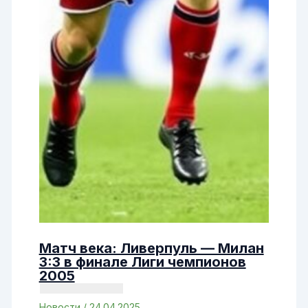
Матч века: Ливерпуль — Милан
3:3 в финале Лиги чемпионов
2005
Новости
/
24.04.2025