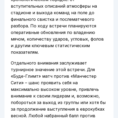
вступительных описаний атмосферы на
стадионе и выхода команд на поле до
финального свистка и послематчевого
разбора. По ходу встречи планируются
оперативные обновления по владению
мячом, количеству ударов, угловых, фолов
и другим ключевым статистическим
показателям.
Отдельного внимания заслуживает
турнирное значение этой встречи. Для
«Буде-Глимт» матч против «Манчестер
Сити» – шанс проявить себя на
максимально высоком уровне, привлечь
внимание к своим лидерам и, возможно,
побороться за выход из группы или хотя бы
за продолжение выступления в еврокубках
весной. Любой набранный балл против