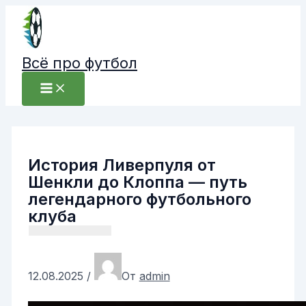
Перейти
к
содержимому
Всё про футбол
История Ливерпуля от
Шенкли до Клоппа — путь
легендарного футбольного
клуба
12.08.2025
/
От
admin