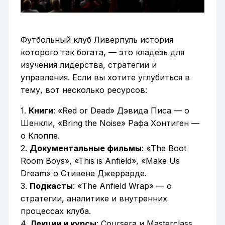
Футбольный клуб Ливерпуль история
которого так богата, — это кладезь для
изучения лидерства, стратегии и
управления. Если вы хотите углубиться в
тему, вот несколько ресурсов:
1.
Книги
: «Red or Dead» Дэвида Писа — о
Шенкли, «Bring the Noise» Рафа Хонтиген —
о Клоппе.
2.
Документальные фильмы
: «The Boot
Room Boys», «This is Anfield», «Make Us
Dream» о Стивене Джеррарде.
3.
Подкасты
: «The Anfield Wrap» — о
стратегии, аналитике и внутренних
процессах клуба.
4.
Лекции и курсы
: Coursera и Masterclass