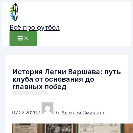
Перейти
к
содержимому
Всё про футбол
История Легии Варшава: путь
клуба от основания до
главных побед
07.02.2026
/
От
Алексей Смирнов