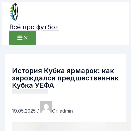
Перейти
к
содержимому
Всё про футбол
История Кубка ярмарок: как
зарождался предшественник
Кубка УЕФА
19.05.2025
/
От
admin