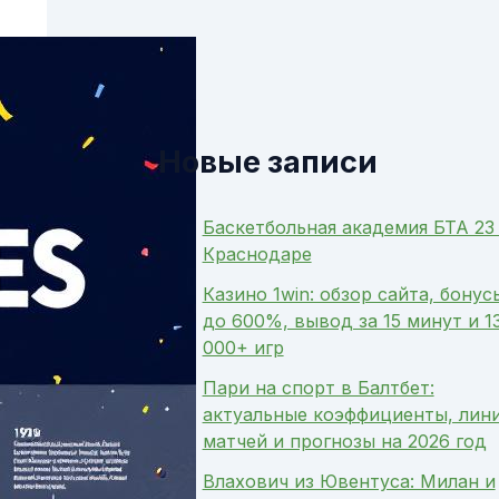
Новые записи
Баскетбольная академия БТА 23
Краснодаре
Казино 1win: обзор сайта, бонус
до 600%, вывод за 15 минут и 1
000+ игр
Пари на спорт в Балтбет:
актуальные коэффициенты, лин
матчей и прогнозы на 2026 год
Влахович из Ювентуса: Милан и