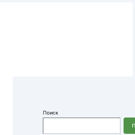
Поиск
П