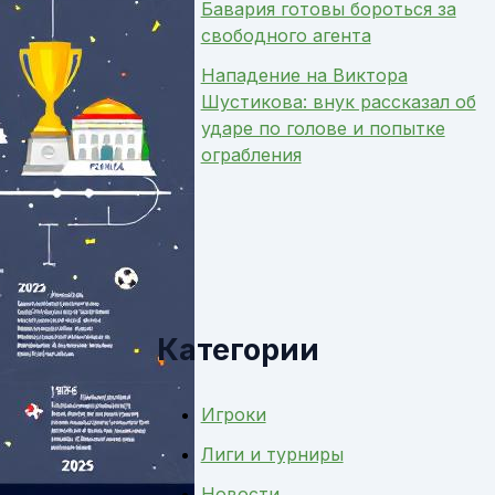
Бавария готовы бороться за
свободного агента
Нападение на Виктора
Шустикова: внук рассказал об
ударе по голове и попытке
ограбления
Категории
Игроки
Лиги и турниры
Новости