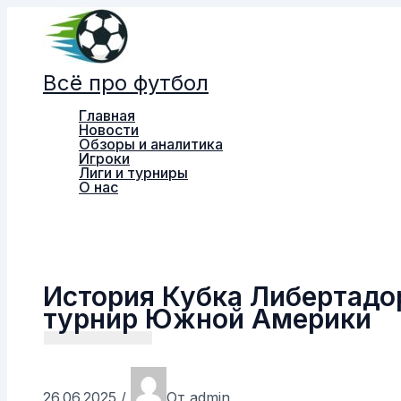
Перейти
к
содержимому
Всё про футбол
Главная
Новости
Обзоры и аналитика
Игроки
Лиги и турниры
О нас
Поиск
История Кубка Либертадор
турнир Южной Америки
26.06.2025
/
От
admin