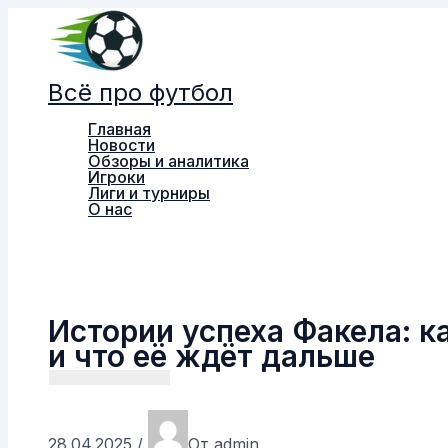
Перейти
к
содержимому
Всё про футбол
Главная
Новости
Обзоры и аналитика
Игроки
Лиги и турниры
О нас
Поиск
Истории успеха Факела: к
и что её ждёт дальше
28.04.2025
/
От
admin