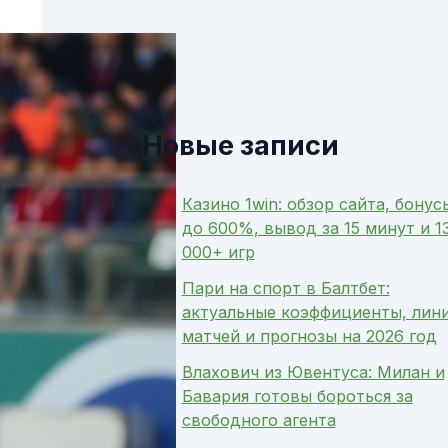
Новые записи
Казино 1win: обзор сайта, бонус
до 600%, вывод за 15 минут и 1
000+ игр
Пари на спорт в Балтбет:
актуальные коэффициенты, лин
матчей и прогнозы на 2026 год
Влахович из Ювентуса: Милан и
Бавария готовы бороться за
свободного агента