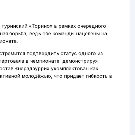
и туринский «Торино» в рамках очередного
ная борьба, ведь обе команды нацелены на
ионата.
стремится подтвердить статус одного из
тартовала в чемпионате, демонстрируя
остав «нерадзурри» укомплектован как
ктивной молодёжью, что придаёт гибкость в