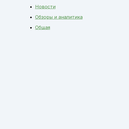
Новости
Обзоры и аналитика
Общая