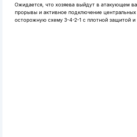
Ожидается, что хозяева выйдут в атакующем ва
прорывы и активное подключение центральных 
осторожную схему 3-4-2-1 с плотной защитой и