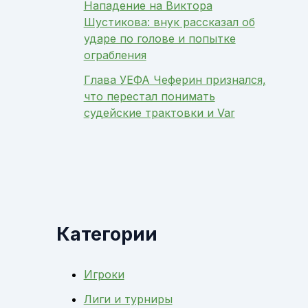
Нападение на Виктора
Шустикова: внук рассказал об
ударе по голове и попытке
ограбления
Глава УЕФА Чеферин признался,
что перестал понимать
судейские трактовки и Var
Категории
Игроки
Лиги и турниры