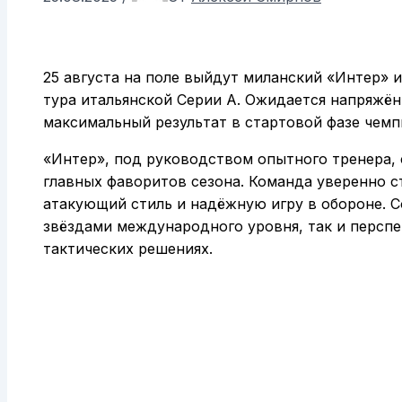
25 августа на поле выйдут миланский «Интер» 
тура итальянской Серии А. Ожидается напряжён
максимальный результат в стартовой фазе чемп
«Интер», под руководством опытного тренера, 
главных фаворитов сезона. Команда уверенно с
атакующий стиль и надёжную игру в обороне. С
звёздами международного уровня, так и перспе
тактических решениях.