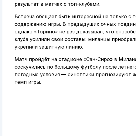
результат в матчах с топ-клубами.
Встреча обещает быть интересной не только с т
содержанию игры. В предыдущих очных поедин
однако «Торино» не раз доказывал, что способе
клуба усилили свои составы: миланцы приобрел
укрепили защитную линию.
Матч пройдёт на стадионе «Сан-Сиро» в Милан
соскучились по большому футболу после летнег
погодные условия — синоптики прогнозируют ж
темп игры.