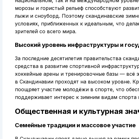
национальном, так и на международном уровне
морозы и гористый рельеф способствуют развит
лыжи и сноуборд. Поэтому скандинавские зимн
условиях, приближенных к идеальным, что дела
зрителей со всего мира.
Высокий уровень инфраструктуры и гос
За последние десятилетия правительства сканд
средства в развитие спортивной инфраструкту
хоккейные арены и тренировочные базы — всё э
в Скандинавии проходят на высоком уровне. Кр
поощряет участие молодёжи в спорте, что обес
поддерживает интерес к зимним видам спорта в
Общественная и культурная зн
Семейные традиции и массовое участие
В Скандинавии спорт давно вышел за рамки пр