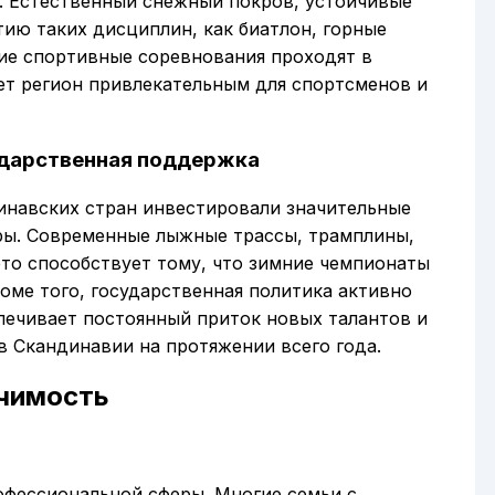
. Естественный снежный покров, устойчивые
ию таких дисциплин, как биатлон, горные
ие спортивные соревнования проходят в
ет регион привлекательным для спортсменов и
ударственная поддержка
инавских стран инвестировали значительные
ры. Современные лыжные трассы, трамплины,
то способствует тому, что зимние чемпионаты
оме того, государственная политика активно
печивает постоянный приток новых талантов и
 Скандинавии на протяжении всего года.
ачимость
офессиональной сферы. Многие семьи с