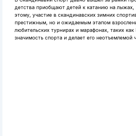
детства приобщают детей к катанию на лыжах, 
этому, участие в скандинавских зимних спорти
престижным, но и ожидаемым этапом взрослени
любительских турнирах и марафонах, таких как
значимость спорта и делает его неотъемлемой 