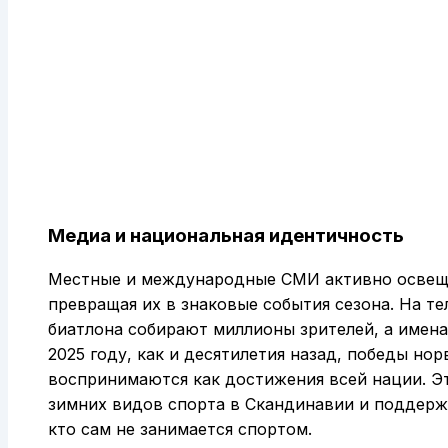
Медиа и национальная идентичность
Местные и международные СМИ активно освещ
превращая их в знаковые события сезона. На т
биатлона собирают миллионы зрителей, а имен
2025 году, как и десятилетия назад, победы н
воспринимаются как достижения всей нации. Э
зимних видов спорта в Скандинавии и поддерж
кто сам не занимается спортом.