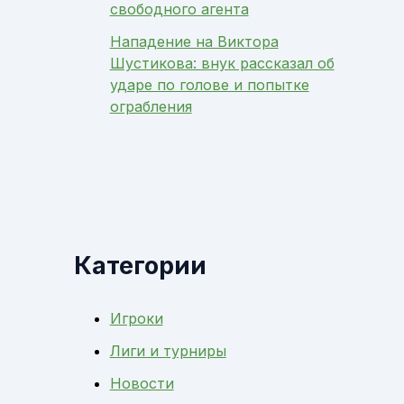
свободного агента
Нападение на Виктора
Шустикова: внук рассказал об
ударе по голове и попытке
ограбления
Категории
Игроки
Лиги и турниры
Новости