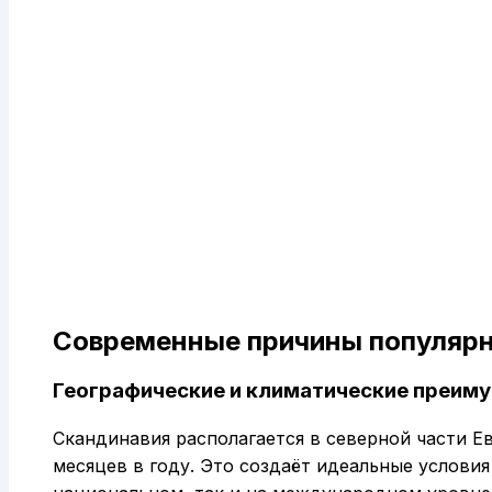
Современные причины популярн
Географические и климатические преим
Скандинавия располагается в северной части Ев
месяцев в году. Это создаёт идеальные условия