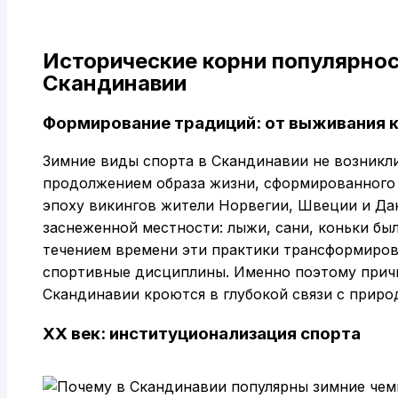
Исторические корни популярнос
Скандинавии
Формирование традиций: от выживания к
Зимние виды спорта в Скандинавии не возникл
продолжением образа жизни, сформированного
эпоху викингов жители Норвегии, Швеции и Да
заснеженной местности: лыжи, сани, коньки бы
течением времени эти практики трансформирова
спортивные дисциплины. Именно поэтому прич
Скандинавии кроются в глубокой связи с приро
XX век: институционализация спорта