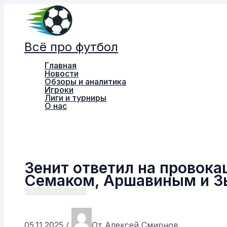
Перейти
к
содержимому
Всё про футбол
Главная
Новости
Обзоры и аналитика
Игроки
Лиги и турниры
О нас
Поиск
Зенит ответил на провок
Семаком, Аршавиным и 
05.11.2025
/
От
Алексей Смирнов