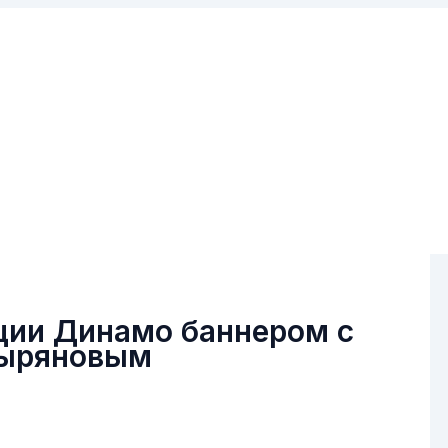
ации Динамо баннером с
Зыряновым