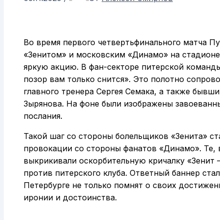
Во время первого четвертьфинального матча П
«Зенитом» и московским «Динамо» на стадионе
яркую акцию. В фан-секторе питерской команд
позор вам только снится». Это полотно сопро
главного тренера Сергея Семака, а также бывш
Зырянова. На фоне были изображены завоеванны
послания.
Такой шаг со стороны болельщиков «Зенита» ст
провокации со стороны фанатов «Динамо». Те, в
выкрикивали оскорбительную кричалку «Зенит 
против питерского клуба. Ответный баннер ста
Петербурге не только помнят о своих достижен
иронии и достоинства.