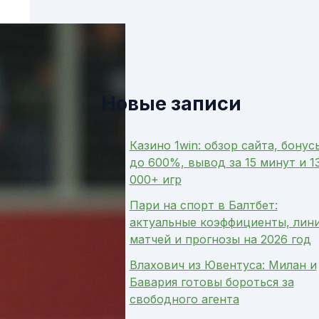
Новые записи
Казино 1win: обзор сайта, бонус
до 600%, вывод за 15 минут и 1
000+ игр
Пари на спорт в Балтбет:
актуальные коэффициенты, лин
матчей и прогнозы на 2026 год
Влахович из Ювентуса: Милан и
Бавария готовы бороться за
свободного агента