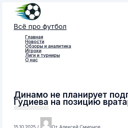
Перейти
к
содержимому
Всё про футбол
Главная
Новости
Обзоры и аналитика
Игроки
Лиги и турниры
О нас
Поиск
Динамо не планирует под
Гудиева на позицию врата
15.10.2025
/
От
Алексей Смирнов