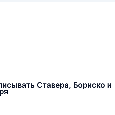
писывать Ставера, Бориско и
ря