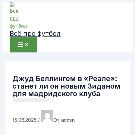
Перейти
к
содержимому
Всё про футбол
Джуд Беллингем в «Реале»:
станет ли он новым Зиданом
для мадридского клуба
15.06.2025
/
От
admin