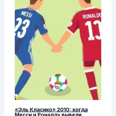
«Эль Класико» 2010: когда
Месси и Роналду вывели