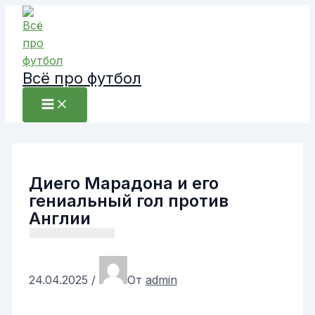
Перейти
к
содержимому
Всё про футбол
Диего Марадона и его
гениальный гол против
Англии
24.04.2025
/
От
admin