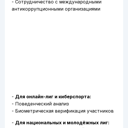
- Сотрудничество с международными
антикоррупционными организациями
-
Для онлайн-лиг и киберспорта:
- Поведенческий анализ
- Биометрическая верификация участников
-
Для национальных и молодёжных лиг: