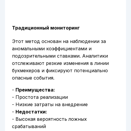
Традиционный мониторинг
Этот метод основан на наблюдении за
аномальными коэффициентами и
подозрительными ставками. Аналитики
отслеживают резкие изменения в линии
букмекеров и фиксируют потенциально
опасные события.
-
Преимущества:
- Простота реализации
- Низкие затраты на внедрение
-
Недостатки:
- Высокая вероятность ложных
срабатываний