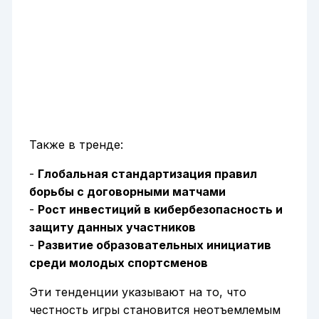
Также в тренде:
-
Глобальная стандартизация правил
борьбы с договорными матчами
-
Рост инвестиций в кибербезопасность и
защиту данных участников
-
Развитие образовательных инициатив
среди молодых спортсменов
Эти тенденции указывают на то, что
честность игры становится неотъемлемым