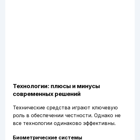
Технологии: плюсы и минусы
современных решений
Технические средства играют ключевую
роль в обеспечении честности. Однако не
все технологии одинаково эффективны.
Биометрические системы