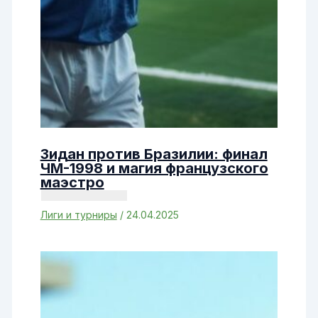
Зидан против Бразилии: финал
ЧМ-1998 и магия французского
маэстро
Лиги и турниры
/
24.04.2025