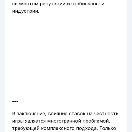
элементом репутации и стабильности
индустрии.
---
В заключение, влияние ставок на честность
игры является многогранной проблемой,
требующей комплексного подхода. Только