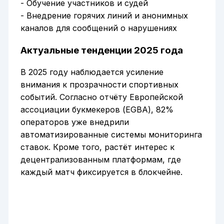
- Обучение участников и судей
- Внедрение горячих линий и анонимных
каналов для сообщений о нарушениях
Актуальные тенденции 2025 года
В 2025 году наблюдается усиление
внимания к прозрачности спортивных
событий. Согласно отчёту Европейской
ассоциации букмекеров (EGBA), 82%
операторов уже внедрили
автоматизированные системы мониторинга
ставок. Кроме того, растёт интерес к
децентрализованным платформам, где
каждый матч фиксируется в блокчейне.