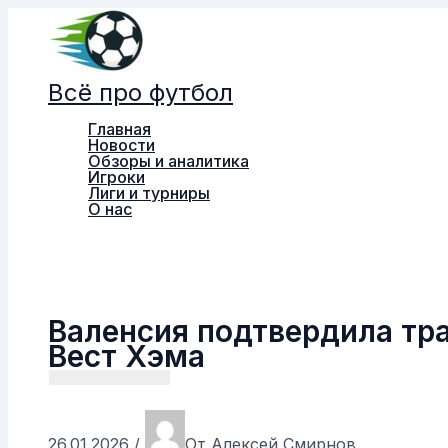
Перейти
к
содержимому
Всё про футбол
Главная
Новости
Обзоры и аналитика
Игроки
Лиги и турниры
О нас
Поиск
Валенсия подтвердила тра
Вест Хэма
26.01.2026
/
От
Алексей Смирнов