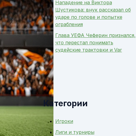
Нападение на Виктора
Шустикова: внук рассказал об
ударе по голове и попытке
ограбления
Глава УЕФА Чеферин признался,
что перестал понимать
судейские трактовки и Var
Категории
Игроки
Лиги и турниры