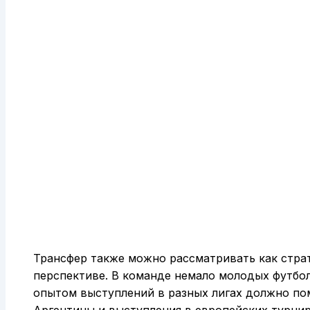
Трансфер также можно рассматривать как стра
перспективе. В команде немало молодых футбол
опытом выступлений в разных лигах должно пом
Аргентины и выступления в европейских турни