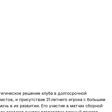
тегическое решение клуба в долгосрочной
истов, и присутствие 31‑летнего игрока с большим
очь в их развитии. Его участие в матчах сборной
рах создают внутри раздевалки важный пример