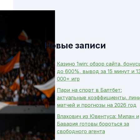
Новые записи
Казино 1win: обзор сайта, бонус
до 600%, вывод за 15 минут и 1
000+ игр
Пари на спорт в Балтбет:
актуальные коэффициенты, лин
матчей и прогнозы на 2026 год
Влахович из Ювентуса: Милан и
Бавария готовы бороться за
свободного агента