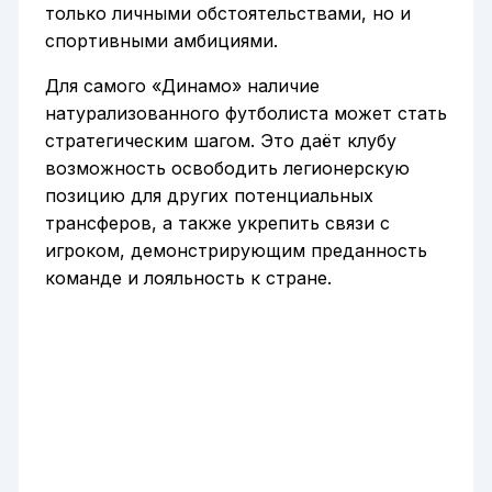
только личными обстоятельствами, но и
спортивными амбициями.
Для самого «Динамо» наличие
натурализованного футболиста может стать
стратегическим шагом. Это даёт клубу
возможность освободить легионерскую
позицию для других потенциальных
трансферов, а также укрепить связи с
игроком, демонстрирующим преданность
команде и лояльность к стране.