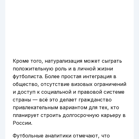
Кроме того, натурализация может сыграть
положительную роль и в личной жизни
футболиста. Более простая интеграция в
общество, отсутствие визовых ограничений
и доступ к социальной и правовой системе
страны — всё это делает гражданство
привлекательным вариантом для тех, кто
планирует строить долгосрочную карьеру в
России.
Футбольные аналитики отмечают, что