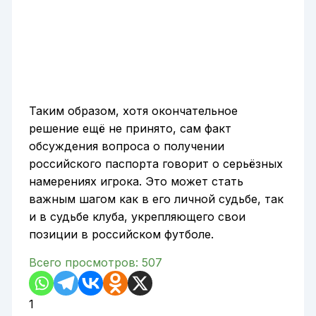
Таким образом, хотя окончательное
решение ещё не принято, сам факт
обсуждения вопроса о получении
российского паспорта говорит о серьёзных
намерениях игрока. Это может стать
важным шагом как в его личной судьбе, так
и в судьбе клуба, укрепляющего свои
позиции в российском футболе.
Всего просмотров:
507
1