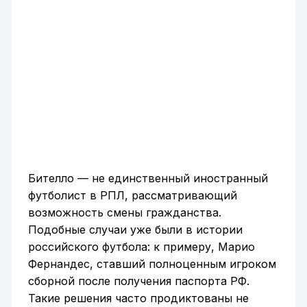
Бителло — не единственный иностранный
футболист в РПЛ, рассматривающий
возможность смены гражданства.
Подобные случаи уже были в истории
российского футбола: к примеру, Марио
Фернандес, ставший полноценным игроком
сборной после получения паспорта РФ.
Такие решения часто продиктованы не