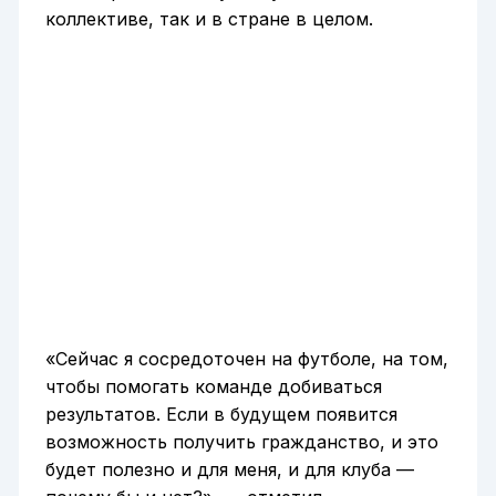
коллективе, так и в стране в целом.
«Сейчас я сосредоточен на футболе, на том,
чтобы помогать команде добиваться
результатов. Если в будущем появится
возможность получить гражданство, и это
будет полезно и для меня, и для клуба —