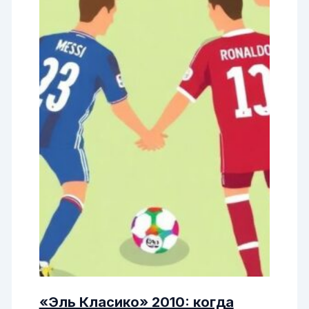
«Эль Класико» 2010: когда