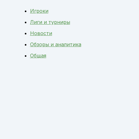
Игроки
Лиги и турниры
Новости
Обзоры и аналитика
Общая