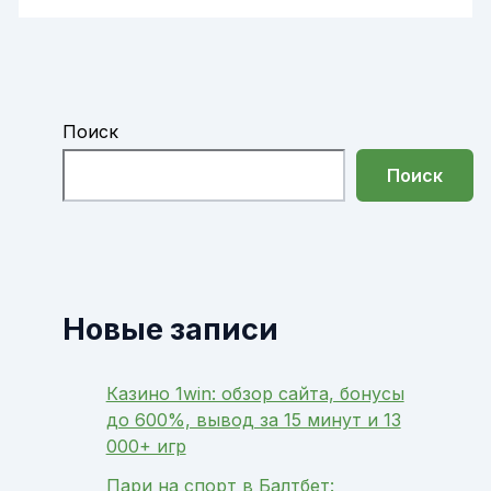
Поиск
Поиск
Новые записи
Казино 1win: обзор сайта, бонусы
до 600%, вывод за 15 минут и 13
000+ игр
Пари на спорт в Балтбет: