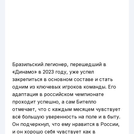
Бразильский легионер, перешедший в
«Динамо» в 2023 году, уже успел
закрепиться в основном составе и стать
одним из ключевых игроков команды. Его
адаптация в российском чемпионате
проходит успешно, а сам Бителло
отмечает, что с каждым месяцем чувствует
всё большую уверенность на поле и в быту.
Он подчеркнул, что ему нравится в России,
и он хорошо себя чувствует как в