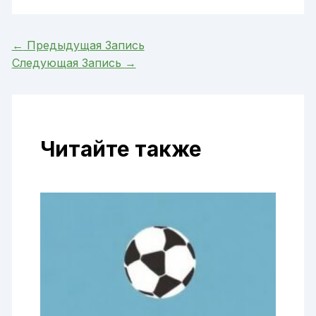
←
Предыдущая Запись
Следующая Запись
→
Читайте также