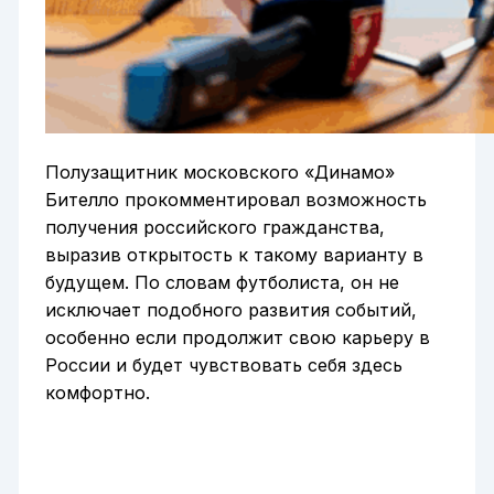
Полузащитник московского «Динамо»
Бителло прокомментировал возможность
получения российского гражданства,
выразив открытость к такому варианту в
будущем. По словам футболиста, он не
исключает подобного развития событий,
особенно если продолжит свою карьеру в
России и будет чувствовать себя здесь
комфортно.