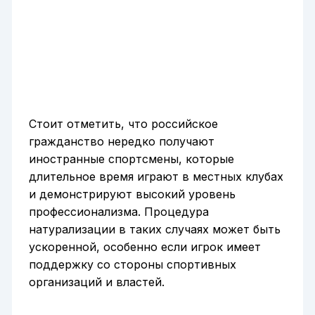
Стоит отметить, что российское
гражданство нередко получают
иностранные спортсмены, которые
длительное время играют в местных клубах
и демонстрируют высокий уровень
профессионализма. Процедура
натурализации в таких случаях может быть
ускоренной, особенно если игрок имеет
поддержку со стороны спортивных
организаций и властей.