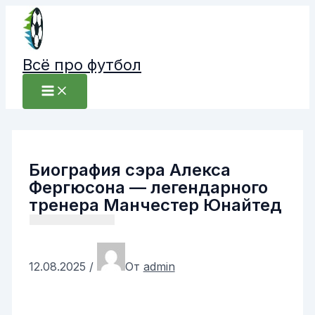
Перейти
к
содержимому
Всё про футбол
Биография сэра Алекса
Фергюсона — легендарного
тренера Манчестер Юнайтед
12.08.2025
/
От
admin