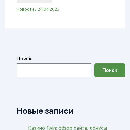
Новости
/
24.04.2025
Поиск
Поиск
Новые записи
Казино 1win: обзор сайта, бонусы