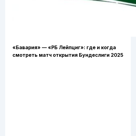
«Бавария» — «РБ Лейпциг»: где и когда
смотреть матч открытия Бундеслиги 2025