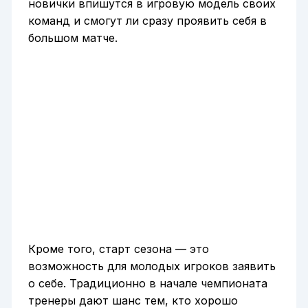
новички впишутся в игровую модель своих
команд и смогут ли сразу проявить себя в
большом матче.
Кроме того, старт сезона — это
возможность для молодых игроков заявить
о себе. Традиционно в начале чемпионата
тренеры дают шанс тем, кто хорошо