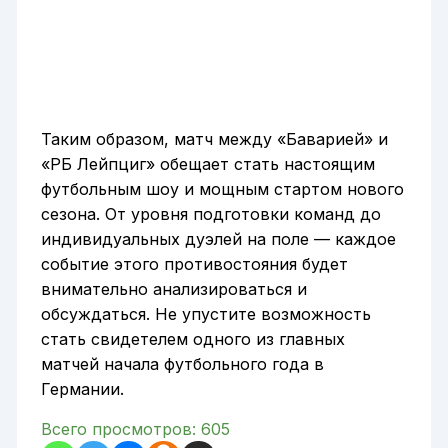
Таким образом, матч между «Баварией» и
«РБ Лейпциг» обещает стать настоящим
футбольным шоу и мощным стартом нового
сезона. От уровня подготовки команд до
индивидуальных дуэлей на поле — каждое
событие этого противостояния будет
внимательно анализироваться и
обсуждаться. Не упустите возможность
стать свидетелем одного из главных
матчей начала футбольного года в
Германии.
Всего просмотров:
605