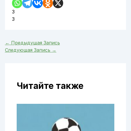
3
3
←
Предыдущая Запись
Следующая Запись
→
Читайте также