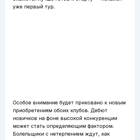
уже первый тур.
Особое внимание будет приковано к новым
приобретениям обоих клубов. Дебют
новичков на фоне высокой конкуренции
может стать определяющим фактором.
Болельщики с нетерпением ждут, как