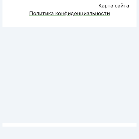
Карта сайта
Политика конфиденциальности