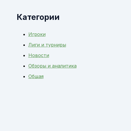
Категории
Игроки
Лиги и турниры
Новости
Обзоры и аналитика
Общая