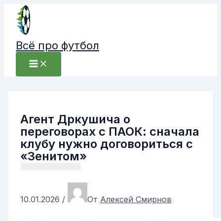
Перейти
к
содержимому
Всё про футбол
Агент Дркушича о
переговорах с ПАОК: сначала
клубу нужно договориться с
«Зенитом»
10.01.2026
/
От
Алексей Смирнов